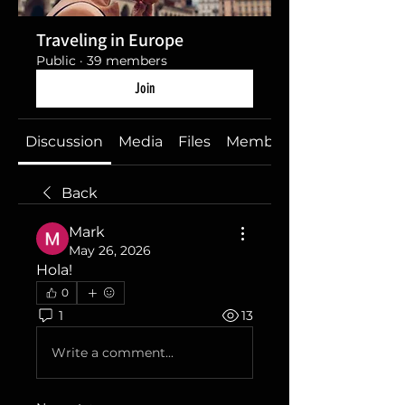
Traveling in Europe
Public
·
39 members
Join
Discussion
Media
Files
Members
Back
Mark
May 26, 2026
Hola!
0
1
13
Write a comment...