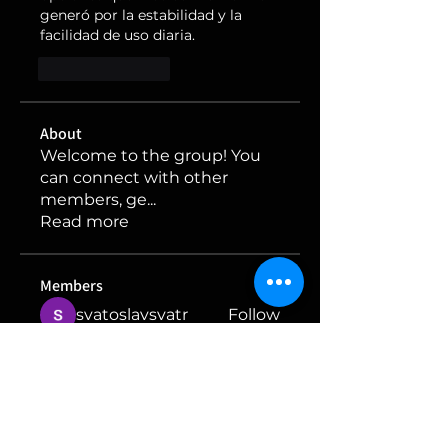
generó por la estabilidad y la 
facilidad de uso diaria.
Like
Reply
About
Welcome to the group! You
can connect with other
members, ge
...
Read more
Members
svatoslavsvatr
Follow
John Wick
Follow
Olga
Follow
Julia Filatova
Follow