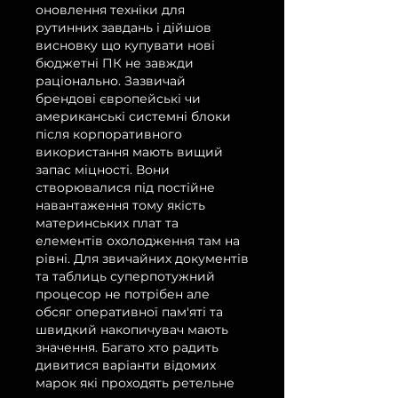
оновлення техніки для 
рутинних завдань і дійшов 
висновку що купувати нові 
бюджетні ПК не завжди 
раціонально. Зазвичай 
брендові європейські чи 
американські системні блоки 
після корпоративного 
використання мають вищий 
запас міцності. Вони 
створювалися під постійне 
навантаження тому якість 
материнських плат та 
елементів охолодження там на 
рівні. Для звичайних документів 
та таблиць суперпотужний 
процесор не потрібен але 
обсяг оперативної пам'яті та 
швидкий накопичувач мають 
значення. Багато хто радить 
дивитися варіанти відомих 
марок які проходять ретельне 