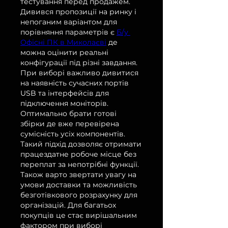
тестування перед продажем. 
Дивився пропозиції на ринку і 
непоганим варіантом для 
порівняння параметрів є 
Б/у 
Офісні ПК в Миколаєві
 де 
можна оцінити реальні 
конфігурації під різні завдання. 
При виборі важливо дивитися 
на наявність сучасних портів 
USB та інтерфейсів для 
підключення моніторів. 
Оптимально брати готові 
збірки де вже перевірена 
сумісність усіх компонентів. 
Такий підхід дозволяє отримати 
працездатне робоче місце без 
переплат за непотрібні функції. 
Також варто звертати увагу на 
умови доставки та можливість 
безготівкового розрахунку для 
організацій. Для багатьох 
покупців це стає вирішальним 
фактором при виборі 