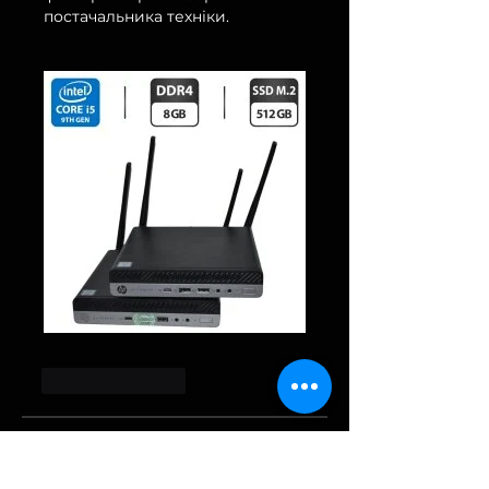
постачальника техніки.
Like
Reply
About
Welcome to the group! You